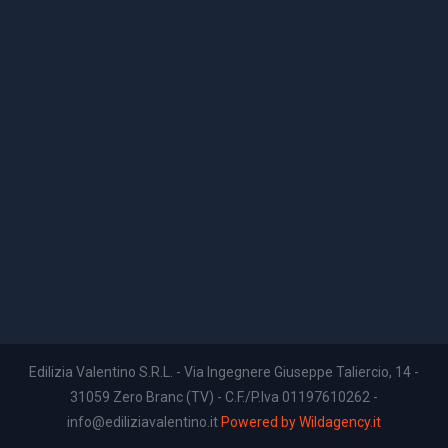
Edilizia Valentino S.R.L. - Via Ingegnere Giuseppe Taliercio, 14 -
31059 Zero Branc (TV) - C.F./P.Iva 01197610262 -
info@ediliziavalentino.it
Powered by Wildagency.it