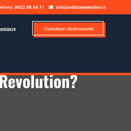
efono: 0422.48.64.11
info@ediliziavalentino.it
monianze
Contattaci direttamente
 Revolution?