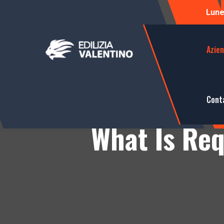
Luned
Azie
Cont
What Is Req