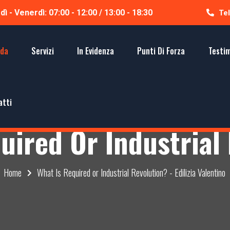
ì - Venerdì: 07:00 - 12:00 / 13:00 - 18:30
Tel
nda
Servizi
In Evidenza
Punti Di Forza
Testi
atti
uired Or Industrial
Home
What Is Required or Industrial Revolution? - Edilizia Valentino