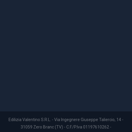
Edilizia Valentino S.R.L. - Via Ingegnere Giuseppe Taliercio, 14 -
31059 Zero Branc (TV) - C.F./P.Iva 01197610262 -