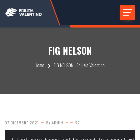
FIG NELSON
Home
FIG NELSON - Edilizia Valentino
07 DICEMBRE 2021
BY
ADMIN
52
I feel very happy and be proud to connect wit